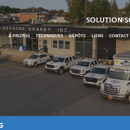
Solution 
À propos
Techniques
Dépôts
Liens
Contact
G