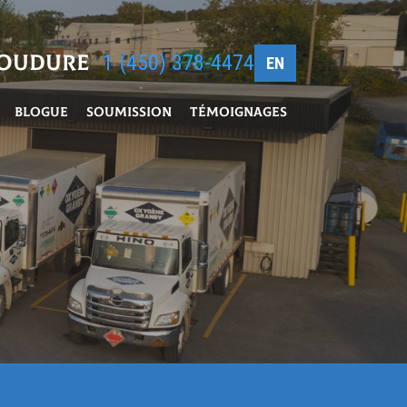
soudure
1 (450) 378-4474
EN
Blogue
Soumission
Témoignages