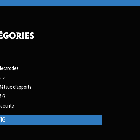
égories
lectrodes
az
étaux d'apports
MIG
écurité
TIG