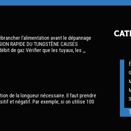
Cat
brancher l’alimentation avant le dépannage
OSION RAPIDE DU TUNGSTÈNE CAUSES
Guide
t de gaz Vérifier que les tuyaux, les
…
de
dépannage
É
pour
G
le
soudage
M
(GTAW)
tion de la longueur nécessaire. Il faut prendre
S
itif et négatif. Par exemple, si on utilise 100