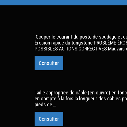
Couper le courant du poste de soudage et dé
Érosion rapide du tungstène PROBLÈME ÉR
POSSIBLES ACTIONS CORRECTIVES Mauvais débi
Consulter
Taille appropriée de câble (en cuivre) en fonc
en compte à la fois la longueur des câbles pos
Guide
pieds de
…
de
grosseur
Consulter
de