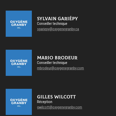
Sylvain Gariépy
Conseiller technique
sgariepy@oxygenegranby.ca
Mario Brodeur
Conseiller technique
mbrodeur@oxygenegranby.com
Gilles Wilcott
Réception
gwilcott@oxygenegranby.com