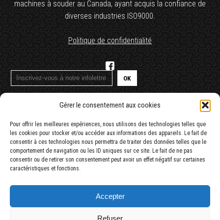
machines à souder au Canada, ayant acquis la confiance de
diverses industries ISO9000.
Politique de confidentialité
Gérer le consentement aux cookies
1 (450) 378-4474
Pour offrir les meilleures expériences, nous utilisons des technologies telles que
Contactez-nous
les cookies pour stocker et/ou accéder aux informations des appareils. Le fait de
consentir à ces technologies nous permettra de traiter des données telles que le
comportement de navigation ou les ID uniques sur ce site. Le fait de ne pas
461 rue Robinson Sud
consentir ou de retirer son consentement peut avoir un effet négatif sur certaines
Granby (Québec) J2G 7N3
caractéristiques et fonctions.
commande@oxygenegranby.ca
Accepter
Refuser