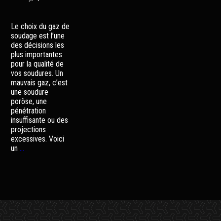
Le choix du gaz de
soudage est l’une
des décisions les
plus importantes
pour la qualité de
vos soudures. Un
mauvais gaz, c’est
une soudure
poröse, une
pénétration
insuffisante ou des
projections
excessives. Voici
Comment
un
…
choisir
le
bon
gaz
de
soudage
pour