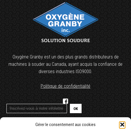
votre
application
Solution soudure
Oxygène Granby est un des plus grands distributeurs de
machines à souder au Canada, ayant acquis la confiance de
diverses industries ISO9000.
Politique de confidentialité
Gérer le consentement aux cookies
1 (450) 378-4474