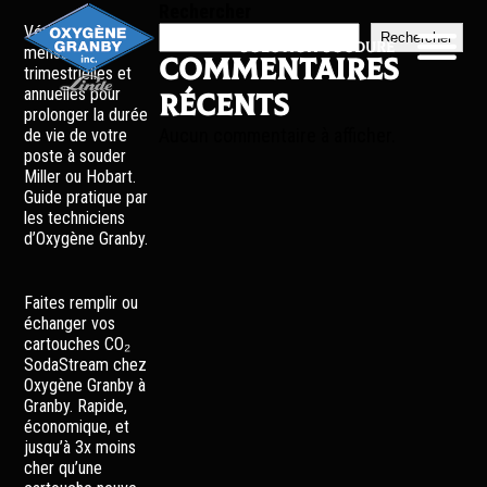
Rechercher
Vérifications
Rechercher
Solution soudure
mensuelles,
Commentaires
trimestrielles et
annuelles pour
récents
prolonger la durée
Aucun commentaire à afficher.
de vie de votre
poste à souder
Miller ou Hobart.
Guide pratique par
les techniciens
d’Oxygène Granby.
Faites remplir ou
échanger vos
cartouches CO₂
SodaStream chez
Oxygène Granby à
Granby. Rapide,
économique, et
jusqu’à 3x moins
cher qu’une