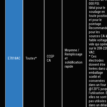
000 PSI.
Idéal pour le
soudage en
toute positi
et pour le
pointage.
Recommand
pour les
sources CA 
faible voltag
vide qui opèr
sur le 208-22
Moyenne /
VAC.
Remplissage
CCEP
* Ces
E7018AC
Toutes*
et
CA
électrodes
solidification
doivent être
rapide
livrées dans 
emballage
scellé et
conservées
dans un four
@120°C jusq
l’utilisation. 
elles ne sont
pas utilisées
dans un délai