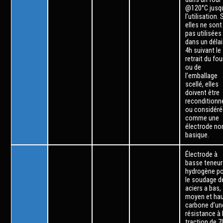
@120°C jusq
l’utilisation. 
elles ne sont
pas utilisées
dans un délai
4h suivant le
retrait du fou
ou de
l’emballage
scellé, elles
doivent être
reconditionn
ou considér
comme une
électrode no
basique.
Électrode à
basse teneur
hydrogène p
le soudage d
aciers a bas,
moyen et ha
carbone d’un
résistance à 
traction de 7