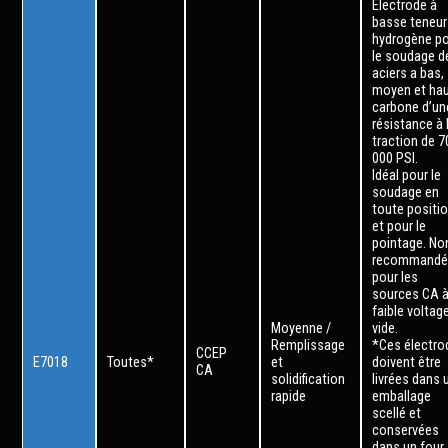
Électrode à
basse teneur
hydrogène p
le soudage d
aciers a bas,
moyen et ha
carbone d’un
résistance à 
traction de 7
000 PSI.
Idéal pour le
soudage en
toute positi
et pour le
pointage. No
recommandé
pour les
sources CA 
faible voltag
Moyenne /
vide.
Remplissage
*Ces électro
CCEP
E7018
Toutes*
et
doivent être
CA
solidification
livrées dans 
rapide
emballage
scellé et
conservées
dans un four