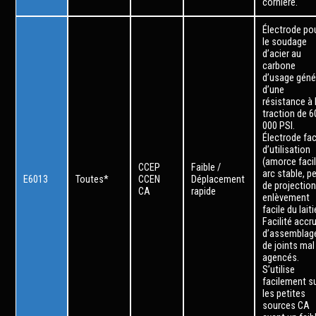
cornière.
Électrode po
le soudage
d’acier au
carbone
d’usage géné
d’une
résistance à 
traction de 6
000 PSI.
Électrode fac
d’utilisation
(amorce facil
CCEP
Faible /
arc stable, p
E6013
Toutes*
CCEN
Déplacement
de projection
CA
rapide
enlèvement
facile du laiti
Facilité accr
d’assemblag
de joints mal
agencés.
S’utilise
facilement s
les petites
sources CA