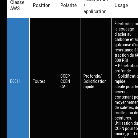
Classe
Position
Polarité
/
Usage
AWS
application
Électrode po
le soudage
d’acier au
carbone et ac
galvanisé d’
résistance à 
traction de 6
000 PSI.
– Pénétratio
profonde
CCEP
Profonde/
– Solidificati
E6011
Toutes
CCEN
Solidification
rapide
CA
rapide
Idéale pour l
aciers
contenant pe
moyennemen
de saletés, d
rouilles ou d
peintures.
Utilisation d
CCEN pour tô
mince, joint 