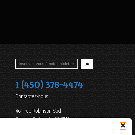
1 (450) 378-4474
Contactez-nous
461 rue Robinson Sud
Granby (Québec) J2G 7N3
commande@oxygenegranby.ca