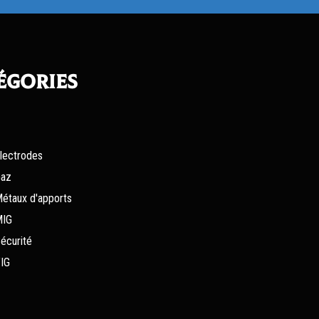
égories
lectrodes
az
étaux d'apports
MIG
écurité
IG