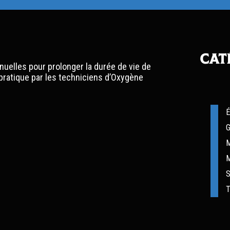
Cat
nnuelles pour prolonger la durée de vie de
 pratique par les techniciens d’Oxygène
É
G
M
S
T