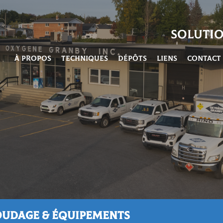
Soluti
À propos
Techniques
Dépôts
Liens
Contact
Soudage & équipements