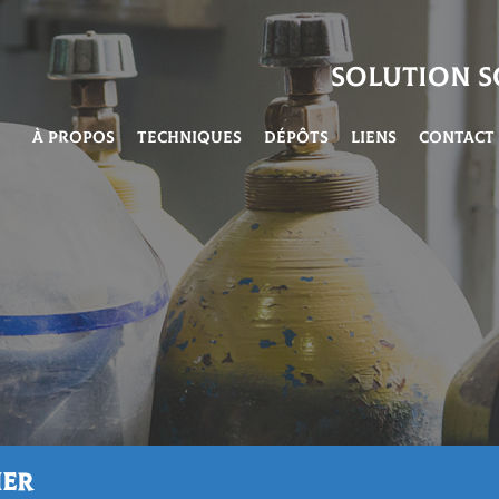
Solution 
À propos
Techniques
Dépôts
Liens
Contact
ier