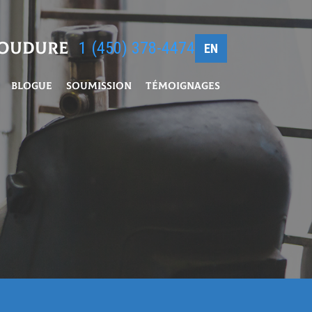
soudure
1 (450) 378-4474
EN
Blogue
Soumission
Témoignages