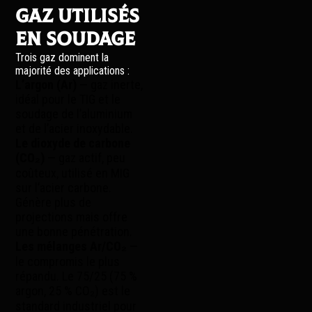
gaz utilisés
en soudage
Trois gaz dominent la
majorité des applications :
L’argon (Ar)
— gaz inerte,
idéal pour le TIG et le
soudage de l’aluminium
et de l’acier inoxydable.
Le dioxyde de carbone
(CO₂)
— gaz actif, peu
coûteux, utilisé en MIG
sur l’acier carbone.
Génère plus de
projections mais offre
une bonne pénétration.
Les mélanges Ar/CO₂
—
le compromis le plus
répandu. Le 75/25 (75 %
argon, 25 % CO₂) est le
standard industriel pour