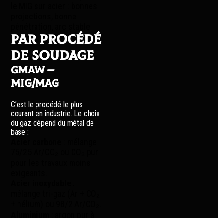
le MIG sur acier : bonnes
projections, bonne
pénétration, arc stable.
Par procédé
de soudage
GMAW —
MIG/MAG
C’est le procédé le plus
courant en industrie. Le choix
du gaz dépend du métal de
base :
Acier carbone
: mélange
75/25 Ar/CO₂ ou CO₂ pur
pour les travaux moins
exigeants.
Acier inoxydable
:
mélange tri-gaz (Ar + CO₂
+ hélium) ou 98/2 Ar/CO₂.
Aluminium
: argon pur à