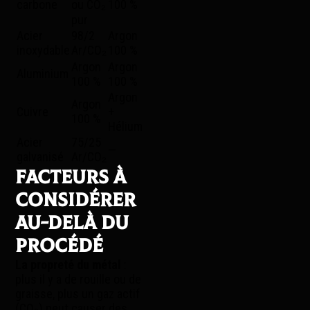
carbone
ou CO₂
100 %
pur
Acier
98/2
Argon
inoxydable
Ar/CO₂
100 %
Argon
Argon
Aluminium
100 %
100 %
Argon
Argon
Cuivre
+
100 %
Hélium
Acier
75/25
—
galvanisé
Ar/CO₂
Facteurs à
considérer
au-delà du
procédé
La propreté du métal
:
plus il y a de rouille ou de
graisse, plus un gaz actif
(CO₂) peut causer des