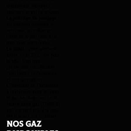
problèmes. Nettoyez
toujours avant de souder.
La position de soudage
:
en position déclivée ou
verticale, un mélange
riche en argon donne un
bain plus contrôlable.
Le débit
: généralement
entre 15 et 25 L/min pour
le MIG. Trop bas =
protection insuffisante.
Trop haut = turbulences
et contamination.
L’intérieur ou l’extérieur
:
à l’extérieur avec du vent,
le gaz se disperse. Le fil
fourré sans gaz (FCAW-S)
est souvent préféré pour
les travaux sur chantier.
Nos gaz