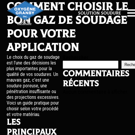
Comment choisir le
Solution soudure
bon gaz de soudage
pour votre
application
Le choix du gaz de soudage
Rechercher
est l’une des décisions les
Reche
plus importantes pour la
Commentaires
qualité de vos soudures. Un
mauvais gaz, c’est une
récents
soudure poreuse, une
pénétration insuffisante ou
Aucun commentaire à afficher.
des projections excessives.
Voici un guide pratique pour
choisir selon votre procédé
et votre matériau.
Les
principaux