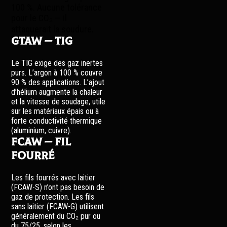
100 %. Aucune tolérance
pour le CO₂ — il
attaquerait la soudure.
GTAW — TIG
Le TIG exige des gaz inertes
purs. L’argon à 100 % couvre
90 % des applications. L’ajout
d’hélium augmente la chaleur
et la vitesse de soudage, utile
sur les matériaux épais ou à
forte conductivité thermique
(aluminium, cuivre).
FCAW — Fil
fourré
Les fils fourrés avec laitier
(FCAW-S) n’ont pas besoin de
gaz de protection. Les fils
sans laitier (FCAW-G) utilisent
généralement du CO₂ pur ou
du 75/25, selon les