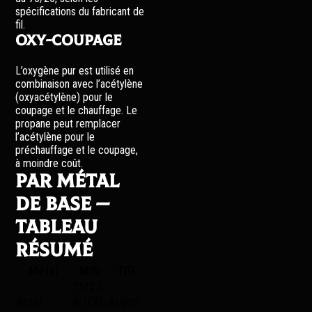
spécifications du fabricant de
fil.
Oxy-coupage
L’oxygène pur est utilisé en
combinaison avec l’acétylène
(oxyacétylène) pour le
coupage et le chauffage. Le
propane peut remplacer
l’acétylène pour le
préchauffage et le coupage,
à moindre coût.
Par métal
de base —
tableau
résumé
Métal
MIG
TIG
75/25
Ar/CO₂
Acier
Argon