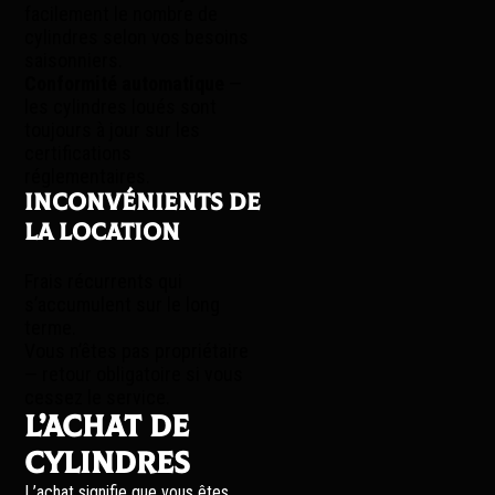
facilement le nombre de
cylindres selon vos besoins
saisonniers.
Conformité automatique
—
les cylindres loués sont
toujours à jour sur les
certifications
réglementaires.
Inconvénients de
la location
Frais récurrents qui
s’accumulent sur le long
terme.
Vous n’êtes pas propriétaire
— retour obligatoire si vous
cessez le service.
L’achat de
cylindres
L’achat signifie que vous êtes