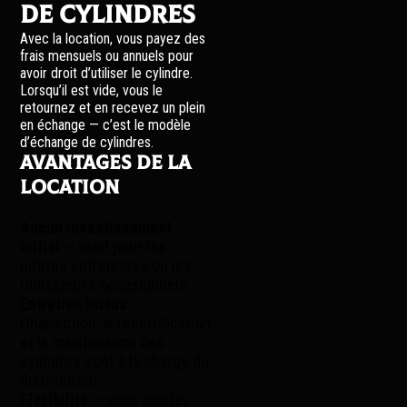
de cylindres
Avec la location, vous payez des
frais mensuels ou annuels pour
avoir droit d’utiliser le cylindre.
Lorsqu’il est vide, vous le
retournez et en recevez un plein
en échange — c’est le modèle
d’échange de cylindres.
Avantages de la
location
Aucun investissement
initial
— idéal pour les
petites entreprises ou les
utilisateurs occasionnels.
Entretien inclus
—
l’inspection, la recertification
et la maintenance des
cylindres sont à la charge du
distributeur.
Flexibilité
— vous ajustez