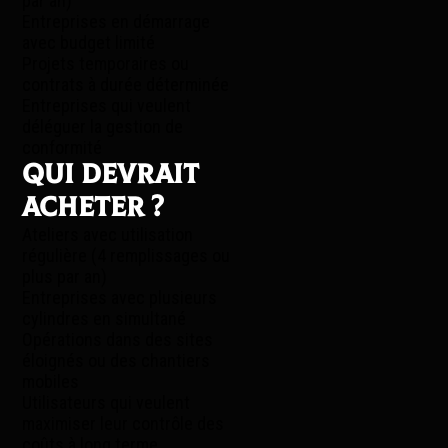
par an)
Entreprises en démarrage
avec budget limité
Projets temporaires ou
contrats à durée déterminée
Entreprises qui veulent
déléguer la gestion de
conformité
Qui devrait
acheter ?
Ateliers avec utilisation
régulière (4 remplissages ou
plus par an)
Entreprises avec plusieurs
cylindres en simultané
Opérations dans des sites
éloignés ou des chantiers
mobiles
Utilisateurs qui veulent
maximiser leur contrôle des
coûts à long terme