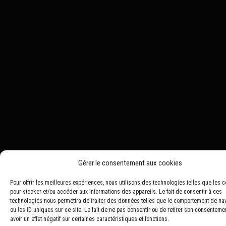
Gérer le consentement aux cookies
Pour offrir les meilleures expériences, nous utilisons des technologies telles que les 
pour stocker et/ou accéder aux informations des appareils. Le fait de consentir à ces
technologies nous permettra de traiter des données telles que le comportement de na
ou les ID uniques sur ce site. Le fait de ne pas consentir ou de retirer son consenteme
avoir un effet négatif sur certaines caractéristiques et fonctions.