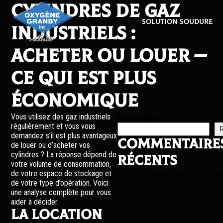
Cylindres de gaz
Solution soudure
industriels :
acheter ou louer —
ce qui est plus
économique
Vous utilisez des gaz industriels
Rechercher
régulièrement et vous vous
R
demandez s’il est plus avantageux
Commentaire
de louer ou d’acheter vos
cylindres ? La réponse dépend de
récents
votre volume de consommation,
de votre espace de stockage et
Aucun commentaire à afficher
de votre type d’opération. Voici
une analyse complète pour vous
aider à décider.
La location