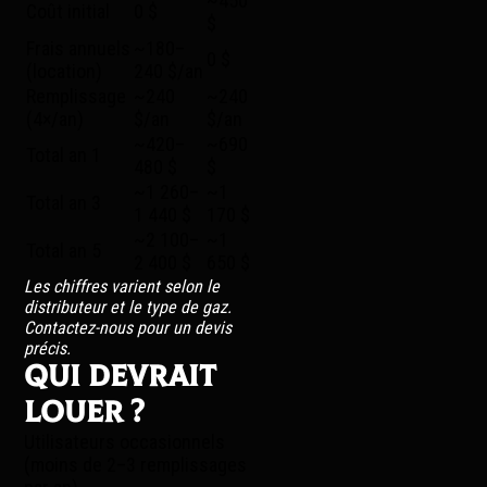
~450
Coût initial
0 $
$
Frais annuels
~180–
0 $
(location)
240 $/an
Remplissage
~240
~240
(4×/an)
$/an
$/an
~420–
~690
Total an 1
480 $
$
~1 260–
~1
Total an 3
1 440 $
170 $
~2 100–
~1
Total an 5
2 400 $
650 $
Les chiffres varient selon le
distributeur et le type de gaz.
Contactez-nous pour un devis
précis.
Qui devrait
louer ?
Utilisateurs occasionnels
(moins de 2–3 remplissages