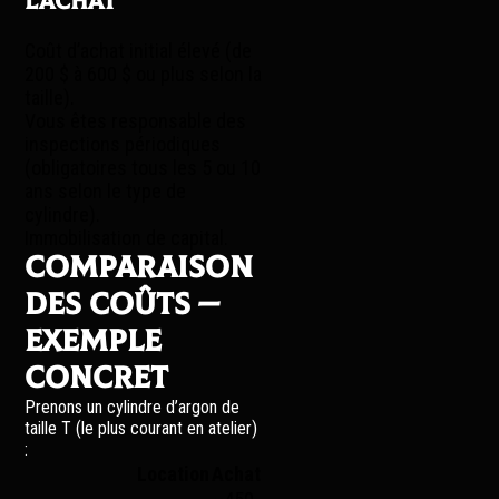
l’achat
Coût d’achat initial élevé (de
200 $ à 600 $ ou plus selon la
taille).
Vous êtes responsable des
inspections périodiques
(obligatoires tous les 5 ou 10
ans selon le type de
cylindre).
Immobilisation de capital.
Comparaison
des coûts —
exemple
concret
Prenons un cylindre d’argon de
taille T (le plus courant en atelier)
:
Location
Achat