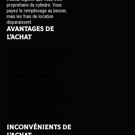
propriétaire du cylindre. Vous
payez le remplissage au besoin,
mais les frais de location
disparaissent.
Avantages de
l’achat
Économies sur le long terme
— après 3 à 5 ans, l’achat
devient généralement moins
coûteux que la location.
Flexibilité logistique
— vous
gardez vos cylindres aussi
longtemps que vous voulez
sans frais supplémentaires.
Pas de dépendance
— utile si
vous travaillez sur des
chantiers éloignés ou dans
des délais serrés.
Inconvénients de